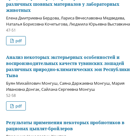
различных шовных материалов у лабораторных
животных
Елена Дмитриевна Бердова, Лариса Вячеславовна Медведева,
Наталья Борисовна Кочетыгова, Людмила Юрьевна Выставкина
47-51
pdf
Анализ некоторых экстерьерных особенностей и
воспроизводительных качеств тувинских лошадей
различных природно-климатических зон Республики
Тыва
Буян Михайлович Монгуш, Саяна Даржаевна Монгуш, Мария
Ивановна Донгак, Сайлана Сергеевна Монгуш
52-58
pdf
Результаты применения некоторых пробиотиков в
рационах цыплят-бройлеров