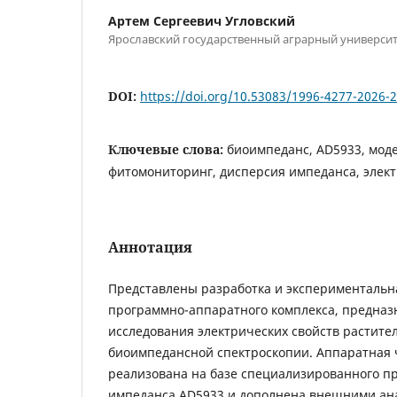
Артем Сергеевич Угловский
Ярославский государственный аграрный университ
DOI:
https://doi.org/10.53083/1996-4277-2026-
Ключевые слова:
биоимпеданс, AD5933, моде
фитомониторинг, дисперсия импеданса, элек
Аннотация
Представлены разработка и экспериментальн
программно-аппаратного комплекса, предназ
исследования электрических свойств растите
биоимпедансной спектроскопии. Аппаратная 
реализована на базе специализированного п
импеданса AD5933 и дополнена внешними ан