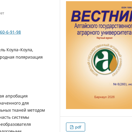
ет
260-6-91-98
ль Коула–Коула,
тродная поляризация
ая апробация
наченного для
льных тканей методом
часть системы
реобразователя
pdf
алоговыми