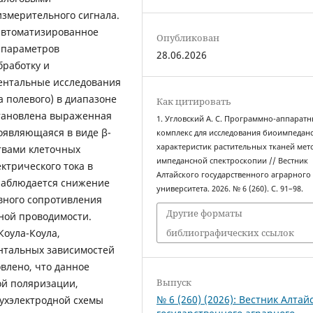
змерительного сигнала.
автоматизированное
Опубликован
 параметров
28.06.2026
бработку и
ентальные исследования
а полевого) в диапазоне
Как цитировать
установлена выраженная
1. Угловский А. С. Программно-аппарат
оявляющаяся в виде β-
комплекс для исследования биоимпедан
характеристик растительных тканей мет
твами клеточных
импедансной спектроскопии // Вестник
ктрического тока в
Алтайского государственного аграрного
 наблюдается снижение
университета. 2026. № 6 (260). С. 91–98.
вного сопротивления
Другие форматы
ной проводимости.
Коула-Коула,
библиографических ссылок
нтальных зависимостей
влено, что данное
Выпуск
ой поляризации,
№ 6 (260) (2026): Вестник Алтай
ухэлектродной схемы