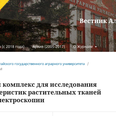
Вестник А
 (с 2018 года)
Архив (2005-2017)
О Журнале
Алтайского государственного аграрного университета
/
ЕМ
 комплекс для исследования
еристик растительных тканей
пектроскопии