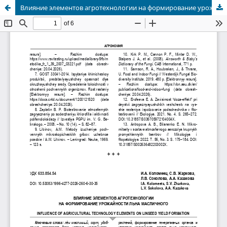
Влияние элементов агротехнологии на формирование урожайности льна масличного