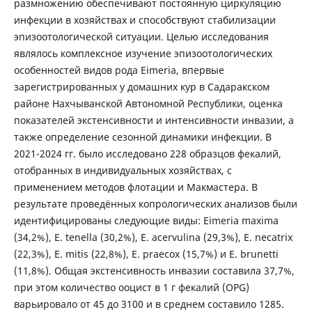
размножению обеспечивают постоянную циркуляцию
инфекции в хозяйствах и способствуют стабилизации
эпизоотологической ситуации. Целью исследования
являлось комплексное изучение эпизоотологических
особенностей видов рода Eimeria, впервые
зарегистрированных у домашних кур в Садаракском
районе Нахчыванской Автономной Республики, оценка
показателей экстенсивности и интенсивности инвазии, а
также определение сезонной динамики инфекции. В
2021-2024 гг. было исследовано 228 образцов фекалий,
отобранных в индивидуальных хозяйствах, с
применением методов флотации и Макмастера. В
результате проведённых копрологических анализов были
идентифицированы следующие виды: Eimeria maxima
(34,2%), E. tenella (30,2%), E. acervulina (29,3%), E. necatrix
(22,3%), E. mitis (22,8%), E. praecox (15,7%) и E. brunetti
(11,8%). Общая экстенсивность инвазии составила 37,7%,
при этом количество ооцист в 1 г фекалий (OPG)
варьировало от 45 до 3100 и в среднем составило 1285.