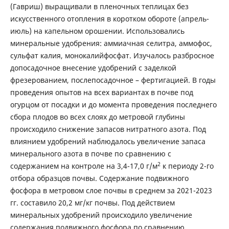
(Гавриш) выращивали в пленочных теплицах без
искусственного отопления в коротком обороте (апрель-
июль) на капельном орошении. Использовались
минеральные удобрения: аммиачная селитра, аммофос,
сульфат калия, монокалийфосфат. Изучалось разбросное
допосадочное внесение удобрений с заделкой
фрезерованием, послепосадочное – фертигацией. В годы
проведения опытов на всех вариантах в почве под
огурцом от посадки и до момента проведения последнего
сбора плодов во всех слоях до метровой глубины
происходило снижение запасов нитратного азота. Под
влиянием удобрений наблюдалось увеличение запаса
минерального азота в почве по сравнению с
2
содержанием на контроле на 3,4-17,0 г/м
к периоду 2-го
отбора образцов почвы. Содержание подвижного
фосфора в метровом слое почвы в среднем за 2021-2023
гг. составило 20,2 мг/кг почвы. Под действием
минеральных удобрений происходило увеличение
содержания подвижного фосфора по сравнению