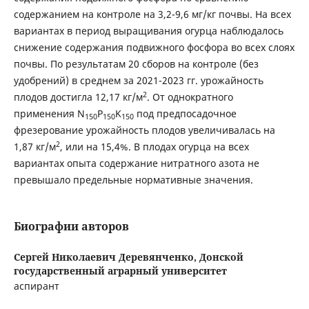
содержанием на контроле на 3,2-9,6 мг/кг почвы. На всех
вариантах в период выращивания огурца наблюдалось
снижение содержания подвижного фосфора во всех слоях
почвы. По результатам 20 сборов на контроле (без
удобрений) в среднем за 2021-2023 гг. урожайность
2
плодов достигла 12,17 кг/м
. От однократного
применения N
P
K
под предпосадочное
150
150
150
фрезерование урожайность плодов увеличивалась на
2
1,87 кг/м
, или на 15,4%. В плодах огурца на всех
вариантах опыта содержание нитратного азота не
превышало предельные нормативные значения.
Биографии авторов
Сергей Николаевич Деревянченко,
Донской
государственный аграрный университет
аспирант