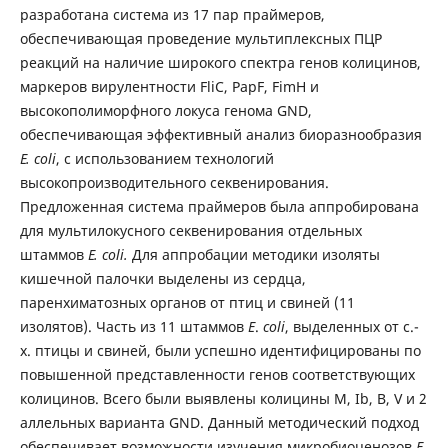
разработана система из 17 пар праймеров,
обеспечивающая проведение мультиплексных ПЦР
реакций на наличие широкого спектра генов колицинов,
маркеров вирулентности FliC, PapF, FimH и
высокополиморфного локуса генома GND,
обеспечивающая эффективный анализ биоразнообразия
E. coli
, c использованием технологий
высокопроизводительного секвенирования.
Предложенная система праймеров была аппробирована
для мультилокусного секвенирования отдельных
штаммов
E. coli.
Для аппробации методики изоляты
кишечной палочки выделены из сердца,
паренхиматозных органов от птиц и свиней (11
изолятов). Часть из 11 штаммов
E
.
coli
, выделенных от с.-
х. птицы и свиней, были успешно идентифицированы по
повышенной представленности генов соответствующих
колицинов. Всего были выявлены колицины M, Ib, B, V и 2
аллельных варианта GND. Данный методический подход
обеспечивает возможности изучения микробиоценозов
E.