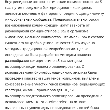
Внутривидовые антагонистические взаимоотношения
E.
coli
, путем продукции бактериоцинов – колицинов,
являются ключевым фактором, определяющим динамику
микробиальных сообществ. Предположительно, риски
возникновения коли-инфекции могут зависеть от
разнообразия колицинотипов
E. coli
в организме
животного. Большое количество штаммов
E. coli
в составе
кишечного микробиоценоза не может быть изучено
методами традиционной микробиологии. Целью
исследования была разработка методики анализа
разнообразия колицинотипов
E. coli
методом
высокопроизводительного секвенирования. С
использованием биоинформационного анализа была
проведена кластеризация генов колицинов, выявлены
консервативные участки генов колицинов, формирующих
кластеры. Дизайн праймеров для ПЦР и
высокопроизводительного секвенирования проводили с
использованием ПО NGS-PrimerPlex. На основе
выявленных нуклеотидных последовательностей была