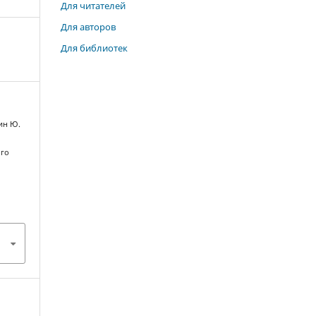
Для читателей
Для авторов
Для библиотек
кин Ю.
ого
к