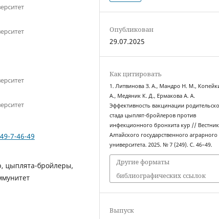
ерситет
Опубликован
ерситет
29.07.2025
Как цитировать
ерситет
1. Литвинова З. А., Мандро Н. М., Копей
А., Медяник К. Д., Ермакова А. А.
ерситет
Эффективность вакцинации родительск
стада цыплят-бройлеров против
инфекционного бронхита кур // Вестни
249-7-46-49
Алтайского государственного аграрного
университета. 2025. № 7 (249). С. 46–49.
Другие форматы
, цыплята-бройлеры,
библиографических ссылок
ммунитет
Выпуск