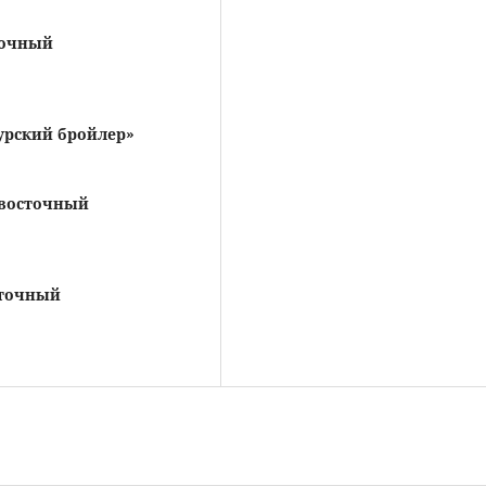
точный
рский бройлер»
восточный
сточный