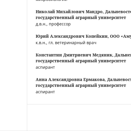
Николай Михайлович Мандро,
Дальневос
государственный аграрный университет
д.в.н., профессор
Юрий Александрович Копейкин,
ООО «Аму
к.в.н., гл. ветеринарный врач
Константин Дмитриевич Медяник,
Дальне
государственный аграрный университет
аспирант
Анна Александровна Ермакова,
Дальнево
государственный аграрный университет
аспирант