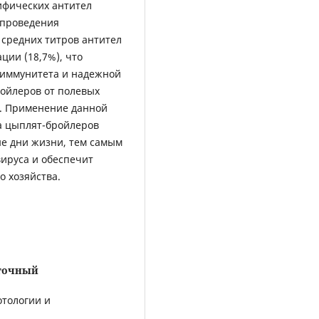
ифических антител
 проведения
 средних титров антител
ции (18,7%), что
 иммунитета и надежной
ройлеров от полевых
. Применение данной
а цыплят-бройлеров
ые дни жизни, тем самым
ируса и обеспечит
о хозяйства.
точный
отологии и