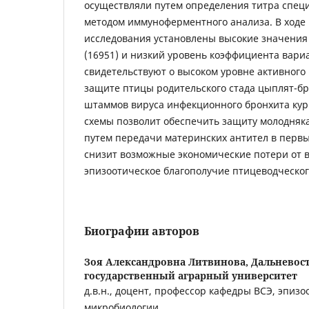
осуществляли путем определения титра спец
методом иммуноферментного анализа. В ходе
исследования установлены высокие значения
(16951) и низкий уровень коэффициента вариа
свидетельствуют о высоком уровне активного
защите птицы родительского стада цыплят-б
штаммов вируса инфекционного бронхита кур
схемы позволит обеспечить защиту молодняк
путем передачи материнских антител в перв
снизит возможные экономические потери от в
эпизоотическое благополучие птицеводческог
Биографии авторов
Зоя Александровна Литвинова,
Дальневос
государственный аграрный университет
д.в.н., доцент, профессор кафедры ВСЭ, эпизо
микробиологии