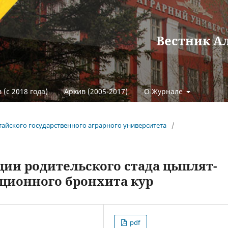
Вестник А
 (с 2018 года)
Архив (2005-2017)
О Журнале
Алтайского государственного аграрного университета
/
ии родительского стада цыплят-
ционного бронхита кур
pdf