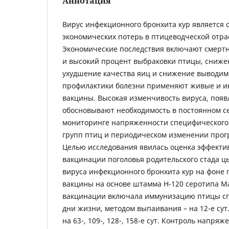
Аннотация
Вирус инфекционного бронхита кур является 
экономических потерь в птицеводческой отра
Экономические последствия включают смертн
и высокий процент выбраковки птицы, сниже
ухудшение качества яиц и снижение выводим
профилактики болезни применяют живые и 
вакцины. Высокая изменчивость вируса, появ
обосновывают необходимость в постоянном с
мониторинге напряженности специфического
групп птиц и периодическом изменении прог
Целью исследования явилась оценка эффект
вакцинации поголовья родительского стада 
вируса инфекционного бронхита кур на фоне
вакцины на основе штамма H-120 серотипа Ma
вакцинации включала иммунизацию птицы сп
дни жизни, методом выпаивания – на 12-е сут
на 63-, 109-, 128-, 158-е сут. Контроль напря