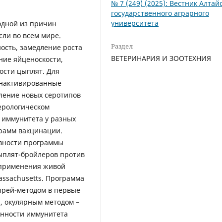
№ 7 (249) (2025): Вестник Алтай
государственного аграрного
университета
одной из причин
сли во всем мире.
Раздел
ость, замедление роста
ВЕТЕРИНАРИЯ И ЗООТЕХНИЯ
ние яйценоскости,
ости цыплят. Для
инактивированные
ление новых серотипов
ерологическом
 иммунитета у разных
рамм вакцинации.
ивности программы
цыплят-бройлеров против
 применения живой
ssachusetts. Программа
рей-методом в первые
., окулярным методом –
женности иммунитета