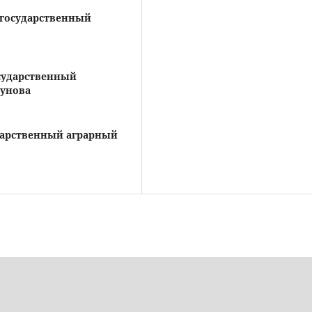
 государственный
сударственный
зунова
дарственный аграрный