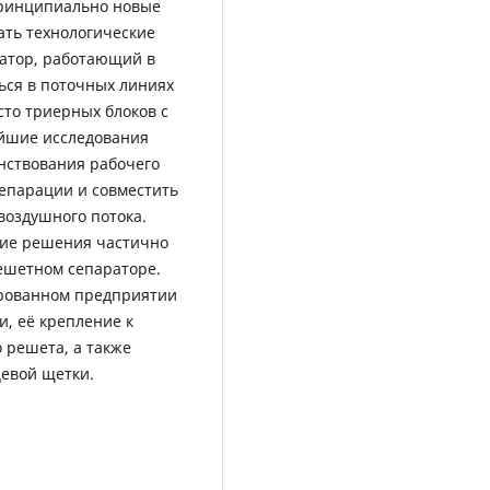
принципиально новые
ть технологические
атор, работающий в
ься в поточных линиях
сто триерных блоков с
йшие исследования
нствования рабочего
епарации и совместить
воздушного потока.
кие решения частично
ешетном сепараторе.
ированном предприятии
, её крепление к
 решета, а также
цевой щетки.