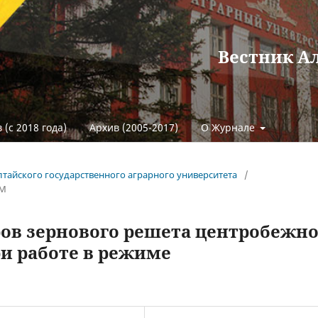
Вестник А
 (с 2018 года)
Архив (2005-2017)
О Журнале
 Алтайского государственного аграрного университета
/
ЕМ
ов зернового решета центробежно
ри работе в режиме