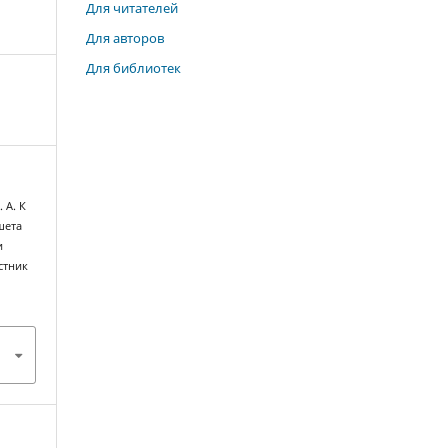
Для читателей
Для авторов
Для библиотек
 А. К
шета
и
стник