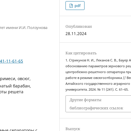
pdf
Опубликован
тет имени И.И. Ползунова
28.11.2024
Как цитировать
241-11-61-65
1. Стрикунов Н. И., Леканов С. В., Бауер А.
обоснованию параметров зернового ре
центробежно-решетного сепаратора пр
римеси, овсюг,
работе в режиме овсюгоотборника // Ве
Алтайского государственного аграрного
чатый барабан,
университета. 2024. № 11 (241). С. 61–65.
боты решета
Другие форматы
библиографических ссылок
Выпуск
емые сепараторы с