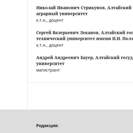
Николай Иванович Стрикунов,
Алтайский
аграрный университет
к.т.н., доцент
Сергей Валерьевич Леканов,
Алтайский го
технический университет имени И.И. Пол
к.т.н., доцент
Андрей Андреевич Бауер,
Алтайский госу
университет
магистрант
Редакция: