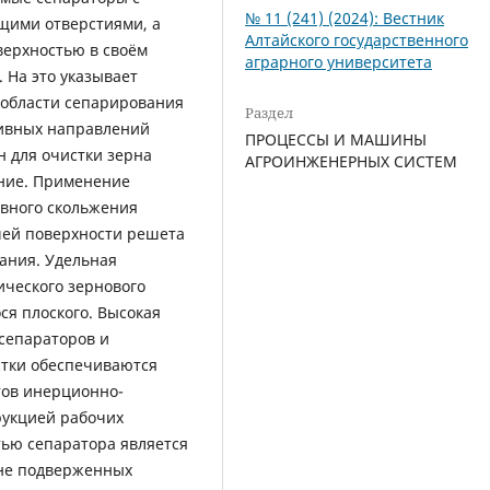
№ 11 (241) (2024): Вестник
щими отверстиями, а
Алтайского государственного
верхностью в своём
аграрного университета
 На это указывает
 области сепарирования
Раздел
тивных направлений
ПРОЦЕССЫ И МАШИНЫ
 для очистки зерна
АГРОИНЖЕНЕРНЫХ СИСТЕМ
ние. Применение
вного скольжения
чей поверхности решета
ания. Удельная
ческого зернового
ся плоского. Высокая
сепараторов и
стки обеспечиваются
тов инерционно-
рукцией рабочих
тью сепаратора является
 не подверженных