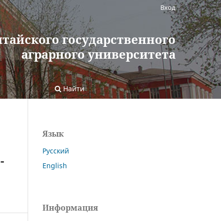
Вход
лтайского государственного
аграрного университета
Найти
Язык
Русский
-
English
Информация