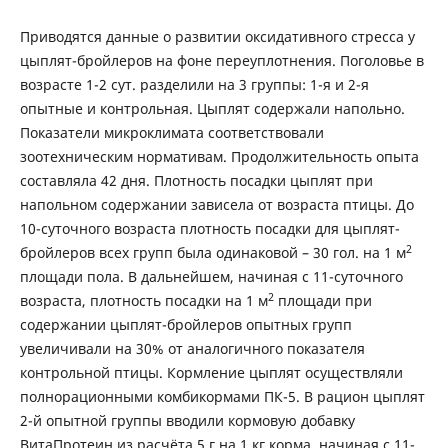
Приводятся данные о развитии оксидативного стресса у
цыплят-бройлеров на фоне переуплотнения. Поголовье в
возрасте 1-2 сут. разделили на 3 группы: 1-я и 2-я
опытные и контрольная. Цыплят содержали напольно.
Показатели микроклимата соответствовали
зоотехническим нормативам. Продолжительность опыта
составляла 42 дня. Плотность посадки цыплят при
напольном содержании зависела от возраста птицы. До
10-суточного возраста плотность посадки для цыплят-
2
бройлеров всех групп была одинаковой – 30 гол. на 1 м
площади пола. В дальнейшем, начиная с 11-суточного
2
возраста, плотность посадки на 1 м
площади при
содержании цыплят-бройлеров опытных групп
увеличивали на 30% от аналогичного показателя
контрольной птицы. Кормление цыплят осуществляли
полнорационными комбикормами ПК-5. В рацион цыплят
2-й опытной группы вводили кормовую добавку
ВитаПротеин из расчёта 5 г на 1 кг корма, начиная с 11-