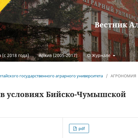
Вестник А
 (с 2018 года)
Архив (2005-2017)
О Журнале
 Алтайского государственного аграрного университета
/
АГРОНОМИЯ
 в условиях Бийско-Чумышской
pdf