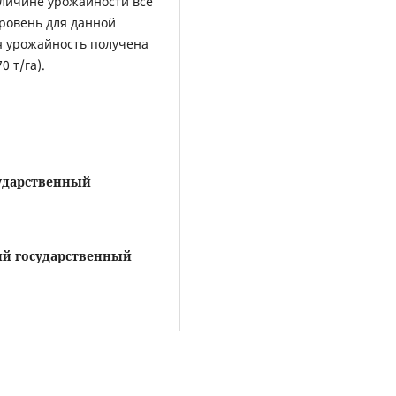
личине урожайности все
ровень для данной
ая урожайность получена
0 т/га).
ударственный
ий государственный