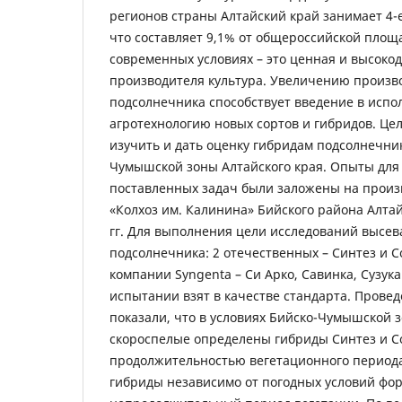
регионов страны Алтайский край занимает 4-е 
что составляет 9,1% от общероссийской площ
современных условиях – это ценная и высоко
производителя культура. Увеличению произв
подсолнечника способствует введение в испо
агротехнологию новых сортов и гибридов. Це
изучить и дать оценку гибридам подсолнечник
Чумышской зоны Алтайского края. Опыты дл
поставленных задач были заложены на произ
«Колхоз им. Калинина» Бийского района Алтай
гг. Для выполнения цели исследований высев
подсолнечника: 2 отечественных – Синтез и С
компании Syngenta – Си Арко, Савинка, Сузука
испытании взят в качестве стандарта. Прове
показали, что в условиях Бийско-Чумышской з
скороспелые определены гибриды Синтез и С
продолжительностью вегетационного периода
гибриды независимо от погодных условий фо