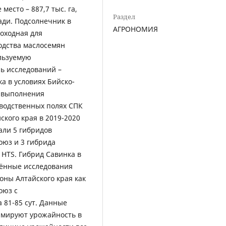
место – 887,7 тыс. га,
Раздел
ади. Подсолнечник в
АГРОНОМИЯ
доходная для
одства маслосемян
льзуемую
ль исследований –
а в условиях Бийско-
я выполнения
водственных полях СПК
ского края в 2019-2020
али 5 гибридов
оюз и 3 гибрида
 HTS. Гибрид Савинка в
дённые исследования
оны Алтайского края как
оюз с
 81-85 сут. Данные
рмируют урожайность в