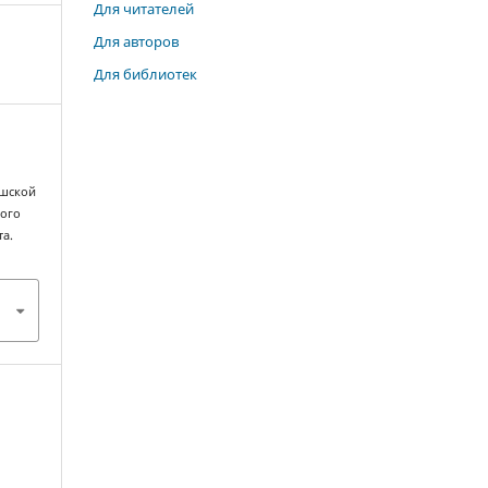
Для читателей
Для авторов
Для библиотек
ышской
кого
та.