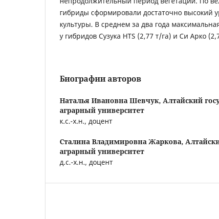
непродолжительный период вегетации. По ве
гибриды сформировали достаточно высокий у
культуры. В среднем за два года максимальн
у гибридов Сузука HTS (2,77 т/га) и Си Арко (2,7
Биографии авторов
Наталья Ивановна Шевчук,
Алтайский гос
аграрный университет
к.с.-х.н., доцент
Сталина Владимировна Жаркова,
Алтайск
аграрный университет
д.с.-х.н., доцент