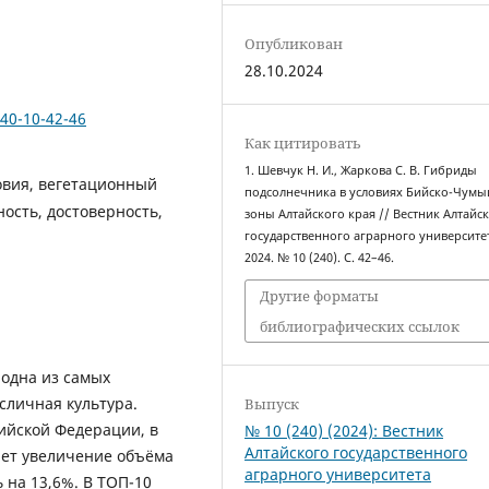
Опубликован
28.10.2024
240-10-42-46
Как цитировать
1. Шевчук Н. И., Жаркова С. В. Гибриды
овия, вегетационный
подсолнечника в условиях Бийско-Чум
ность, достоверность,
зоны Алтайского края // Вестник Алтайс
государственного аграрного университе
2024. № 10 (240). С. 42–46.
Другие форматы
библиографических ссылок
 одна из самых
сличная культура.
Выпуск
ийской Федерации, в
№ 10 (240) (2024): Вестник
Алтайского государственного
 лет увеличение объёма
аграрного университета
на 13,6%. В ТОП-10