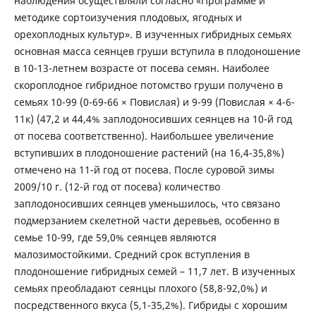
наблюдения осуществляли согласно «Программе и
методике сортоизучения плодовых, ягодных и
орехоплодных культур». В изученных гибридных семьях
основная масса сеянцев груши вступила в плодоношение
в 10-13-летнем возрасте от посева семян. Наиболее
скороплодное гибридное потомство груши получено в
семьях 10-99 (0-69-66 × Повислая) и 9-99 (Повислая × 4-6-
11к) (47,2 и 44,4% заплодоносивших сеянцев на 10-й год
от посева соответственно). Наибольшее увеличение
вступивших в плодоношение растений (на 16,4-35,8%)
отмечено на 11-й год от посева. После суровой зимы
2009/10 г. (12-й год от посева) количество
заплодоносивших сеянцев уменьшилось, что связано
подмерзанием скелетной части деревьев, особенно в
семье 10-99, где 59,0% сеянцев являются
малозимостойкими. Средний срок вступления в
плодоношение гибридных семей – 11,7 лет. В изученных
семьях преобладают сеянцы плохого (58,8-92,0%) и
посредственного вкуса (5,1-35,2%). Гибриды с хорошим