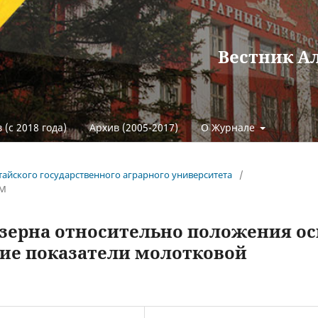
Вестник А
 (с 2018 года)
Архив (2005-2017)
О Журнале
Алтайского государственного аграрного университета
/
ЕМ
 зерна относительно положения ос
кие показатели молотковой