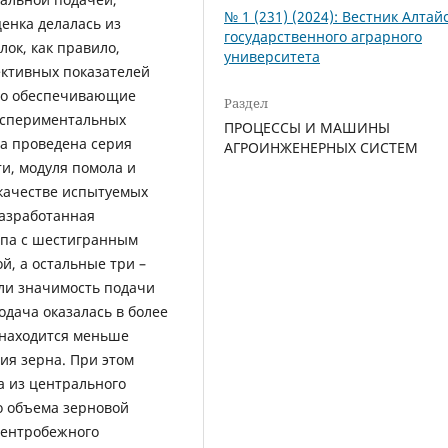
№ 1 (231) (2024): Вестник Алтай
енка делалась из
государственного аграрного
лок, как правило,
университета
ективных показателей
 но обеспечивающие
Раздел
экспериментальных
ПРОЦЕССЫ И МАШИНЫ
ла проведена серия
АГРОИНЖЕНЕРНЫХ СИСТЕМ
и, модуля помола и
 качестве испытуемых
азработанная
ипа с шестигранным
й, а остальные три –
ли значимость подачи
одача оказалась в более
 находится меньше
ия зерна. При этом
са из центрального
о объема зерновой
центробежного