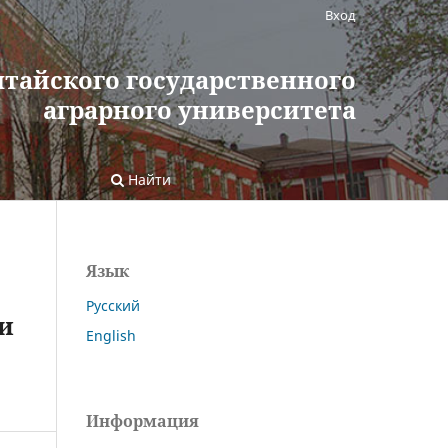
Вход
лтайского государственного
аграрного университета
Найти
Язык
Русский
и
English
Информация