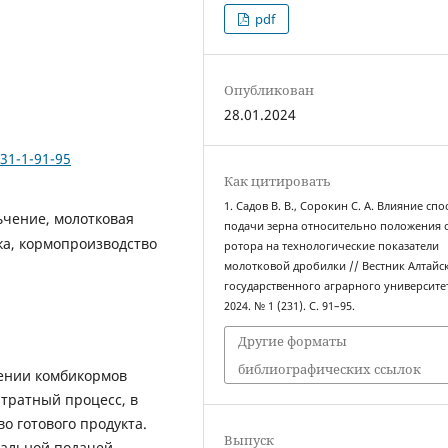
pdf
Опубликован
28.01.2024
231-1-91-95
Как цитировать
1. Садов В. В., Сорокин С. А. Влияние сп
ьчение, молотковая
подачи зерна относительно положения 
зка, кормопроизводство
ротора на технологические показатели
молотковой дробилки // Вестник Алтайс
государственного аграрного университе
2024. № 1 (231). С. 91–95.
Другие форматы
библиографических ссылок
ении комбикормов
атратный процесс, в
 готового продукта.
Выпуск
иальной подачей,