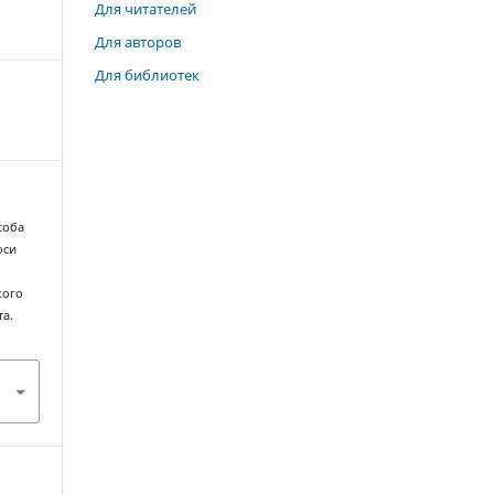
Для читателей
Для авторов
Для библиотек
особа
оси
кого
та.