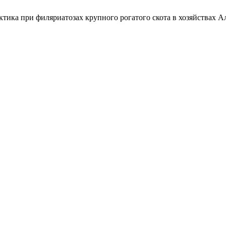
ктика при филяриатозах крупного рогатого скота в хозяйствах А