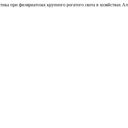
тика при филяриатозах крупного рогатого скота в хозяйствах Ал