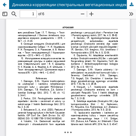
Динамика корреляции спектральных вегетационных индексов с селекционными параметрами Pisum sativum