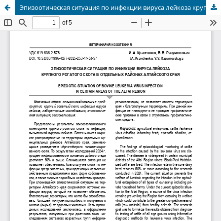
Эпизоотическая ситуация по инфекции вируса лейкоза крупного рогатого скота в отдельных районах Алтайского края