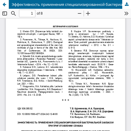
Эффективность применения специализированной бактериальной закваски при приготовлении сенажа