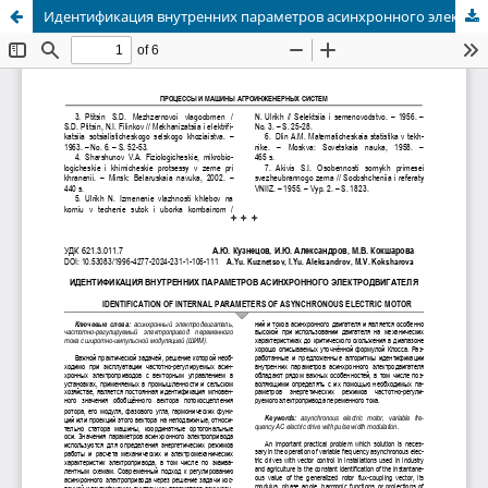
Идентификация внутренних параметров асинхронного электродвигателя