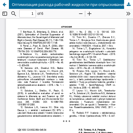
Оптимизация расхода рабочей жидкости при опрыскивании гербицидом посевов полбы